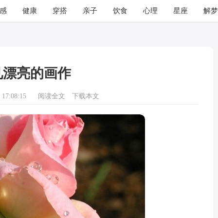
感
健康
穿搭
亲子
饮食
心理
星座
解梦
见漂亮的画作
17:08:15
阅读全文
下载本文