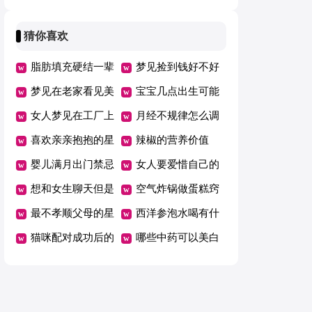
是什么
体有什么影响
猜你喜欢
脂肪填充硬结一辈
梦见捡到钱好不好
子不吸收
梦见在老家看见美
宝宝几点出生可能
女
女人梦见在工厂上
决定他一生的性格
月经不规律怎么调
班
喜欢亲亲抱抱的星
理吃什么药
辣椒的营养价值
座男
婴儿满月出门禁忌
女人要爱惜自己的
想和女生聊天但是
句子
空气炸锅做蛋糕窍
找不到话题
最不孝顺父母的星
门
西洋参泡水喝有什
座
猫咪配对成功后的
么坏处
哪些中药可以美白
表现
祛斑