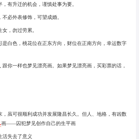
半，有升迁的机会，谨慎处事为要。
，不必外表修饰，可望成婚。
生女，勿过劳累。
彩是白色，桃花位在正东方向，财位在正南方向，幸运数字
人 跟你一样也梦见漂亮画。如果梦见漂亮画，买彩票的话，
末，虽可很顺利成功并发展隆昌长久。但人、地格，有凶数
…
画——囚犯梦见创作自己的生平画
生活失去了意义