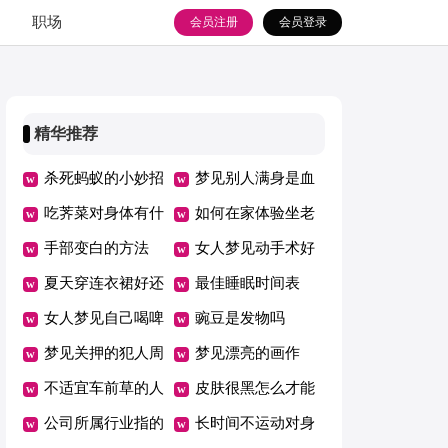
职场
会员注册
会员登录
精华推荐
杀死蚂蚁的小妙招
梦见别人满身是血
有什么
吃荠菜对身体有什
是什么预兆
如何在家体验坐老
么好处和坏处
手部变白的方法
虎凳
女人梦见动手术好
夏天穿连衣裙好还
不好
最佳睡眠时间表
是半身裙好
女人梦见自己喝啤
豌豆是发物吗
酒是什么征兆
梦见关押的犯人周
梦见漂亮的画作
公解梦
不适宜车前草的人
皮肤很黑怎么才能
群
公司所属行业指的
让它变白
长时间不运动对身